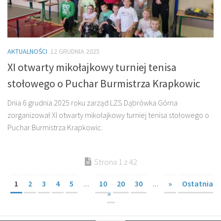
AKTUALNOŚCI
12 GRUDNIA 2025
XI otwarty mikołajkowy turniej tenisa
stołowego o Puchar Burmistrza Krapkowic
Dnia 6 grudnia 2025 roku zarząd LZS Dąbrówka Górna
zorganizował XI otwarty mikołajkowy turniej tenisa stołowego o
Puchar Burmistrza Krapkowic.
Strona 1 z 42
1
2
3
4
5
...
10
20
30
...
»
Ostatnia
»