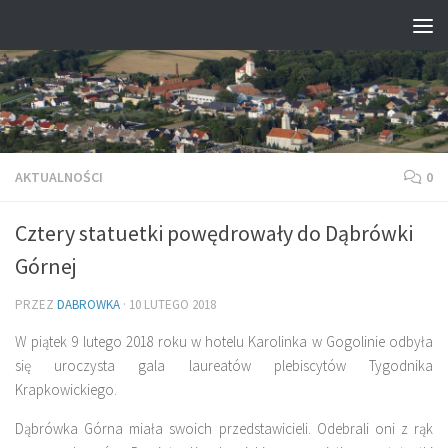
Przejdź do treści
AKTUALNOŚCI
0
Cztery statuetki powędrowały do Dąbrówki
Górnej
PRZEZ
DABROWKA
·
10 LUTEGO 2018
W piątek 9 lutego 2018 roku w hotelu Karolinka w Gogolinie odbyła
się uroczysta gala laureatów plebiscytów Tygodnika
Krapkowickiego.
Dąbrówka Górna miała swoich przedstawicieli. Odebrali oni z rąk