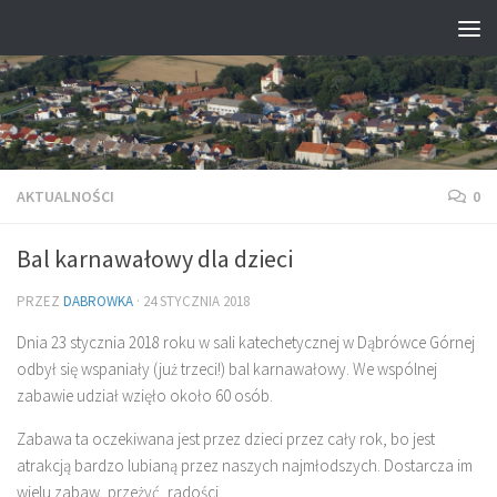
Przejdź do treści
AKTUALNOŚCI
0
Bal karnawałowy dla dzieci
PRZEZ
DABROWKA
·
24 STYCZNIA 2018
Dnia 23 stycznia 2018 roku w sali katechetycznej w Dąbrówce Górnej
odbył się wspaniały (już trzeci!) bal karnawałowy. We wspólnej
zabawie udział wzięło około 60 osób.
Zabawa ta oczekiwana jest przez dzieci przez cały rok, bo jest
atrakcją bardzo lubianą przez naszych najmłodszych. Dostarcza im
wielu zabaw, przeżyć, radości.