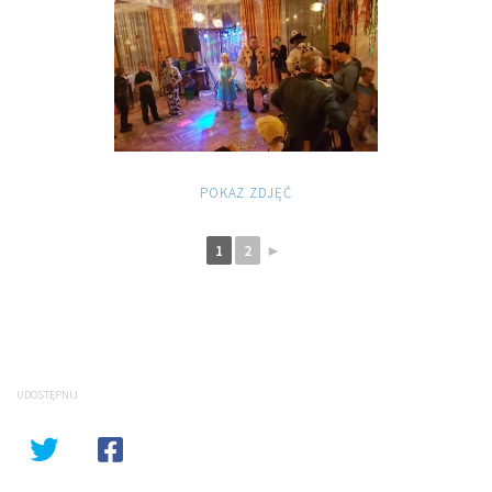
POKAZ ZDJĘĆ
1
2
►
UDOSTĘPNIJ