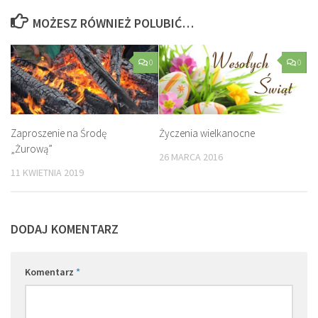
MOŻESZ RÓWNIEŻ POLUBIĆ…
0
0
Zaproszenie na Środę
Życzenia wielkanocne
„Żurową”
26 MARCA 2016
11 KWIETNIA 2019
DODAJ KOMENTARZ
Komentarz
*