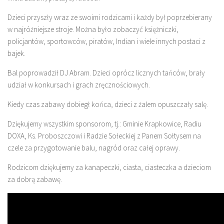
Dzieci przyszły wraz ze swoimi rodzicami i każdy był poprzebierany
w najróżniejsze stroje. Można było zobaczyć księżniczki,
policjantów, sportowców, piratów, Indian i wiele innych postaci z
bajek.
Bal po
prowadził DJ Abram. Dzieci oprócz licznych tańców, brały
udział w konkursach i grach zręcznościowych.
Kiedy czas zabawy dobiegł końca, dzieci z żalem opuszczały salę.
Dziękujemy wszystkim sponsorom, tj.: Gminie Krapkowice, Radiu
DOXA, Ks. Proboszczowi i Radzie Sołeckiej z Panem Sołtysem na
czele za przygotowanie balu, nagród oraz całej oprawy.
Rodzicom dziękujemy za kanapeczki, ciasta, ciasteczka a dzieciom
za dobrą zabawę.