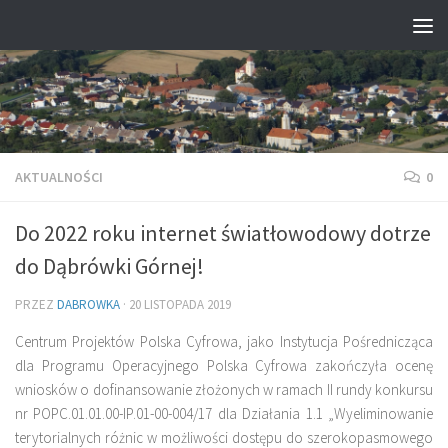
Przejdź do treści
AKTUALNOŚCI
0
Do 2022 roku internet światłowodowy dotrze
do Dąbrówki Górnej!
PRZEZ
DABROWKA
·
20 LISTOPADA 2019
Centrum Projektów Polska Cyfrowa, jako Instytucja Pośrednicząca
dla Programu Operacyjnego Polska Cyfrowa zakończyła ocenę
wniosków o dofinansowanie złożonych w ramach II rundy konkursu
nr POPC.01.01.00-IP.01-00-004/17 dla Działania 1.1 „Wyeliminowanie
terytorialnych różnic w możliwości dostępu do szerokopasmowego