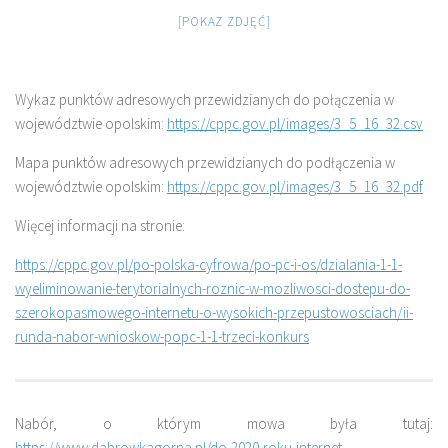
[POKAZ ZDJĘĆ]
Wykaz punktów adresowych przewidzianych do połączenia w
województwie opolskim:
https://cppc.gov.pl/images/3_5_16_32.csv
Mapa punktów adresowych przewidzianych do podłączenia w
województwie opolskim:
https://cppc.gov.pl/images/3_5_16_32.pdf
Więcej informacji na stronie:
https://cppc.gov.pl/po-polska-cyfrowa/po-pc-i-os/dzialania-1-1-
wyeliminowanie-terytorialnych-roznic-w-mozliwosci-dostepu-do-
szerokopasmowego-internetu-o-wysokich-przepustowosciach/ii-
runda-nabor-wnioskow-popc-1-1-trzeci-konkurs
Nabór, o którym mowa była tutaj:
https://www.dabrowkagorna.pl/do-2020-roku-internet-