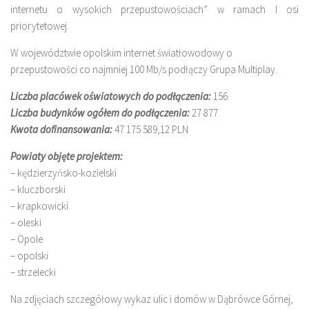
internetu o wysokich przepustowościach” w ramach I osi
priorytetowej.
W województwie opolskim internet światłowodowy o
przepustowości co najmniej 100 Mb/s podłączy Grupa Multiplay.
Liczba placówek oświatowych do podłączenia:
156
Liczba budynków ogółem do podłączenia:
27 877
Kwota dofinansowania:
47 175 589,12 PLN
Powiaty objęte projektem:
– kędzierzyńsko-kozielski
– kluczborski
– krapkowicki
– oleski
– Opole
– opolski
– strzelecki
Na zdjęciach szczegółowy wykaz ulic i domów w Dąbrówce Górnej,