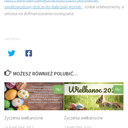
swiatlowodowy-dotrze-do-dabrowki-gornej/
, został unieważniony a
umowa na dofinansowanie rozwiązana.
UDOSTĘPNIJ
MOŻESZ RÓWNIEŻ POLUBIĆ…
0
0
Życzenia wielkanocne
Życzenia wielkanocne
14 KWIETNIA 2017
7 KWIETNIA 2023