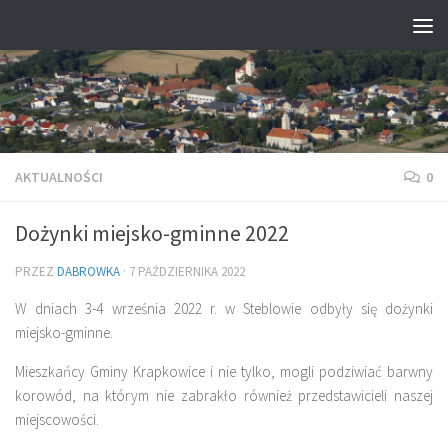
Przejdź do treści
AKTUALNOŚCI
0
Dożynki miejsko-gminne 2022
PRZEZ
DABROWKA
·
7 PAŹDZIERNIKA 2022
W dniach 3-4 września 2022 r. w Steblowie odbyły się dożynki
miejsko-gminne.
Mieszkańcy Gminy Krapkowice i nie tylko, mogli podziwiać barwny
korowód, na którym nie zabrakło również przedstawicieli naszej
miejscowości.