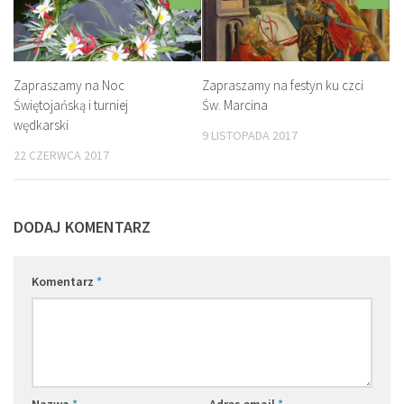
Zapraszamy na Noc
Zapraszamy na festyn ku czci
Świętojańską i turniej
Św. Marcina
wędkarski
9 LISTOPADA 2017
22 CZERWCA 2017
DODAJ KOMENTARZ
Komentarz
*
Nazwa
*
Adres email
*