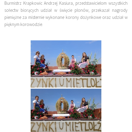
Burmistrz Krapkowic Andrzej Kasiura, przedstawicielom wszystkich
sołectw biorących udział w święcie plonów, przekazał nagrody
pieniężne za misternie wykonane korony dożynkowe oraz udział w
pięknym korowodzie.