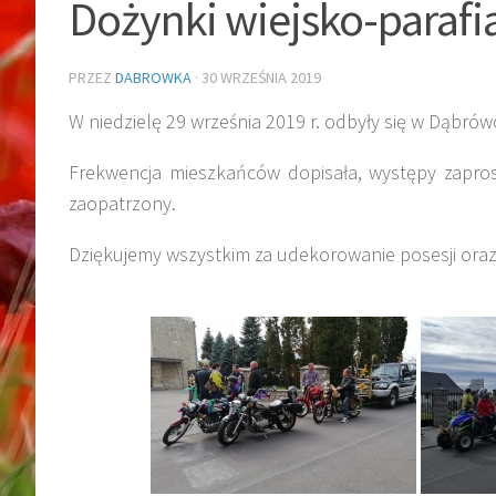
Dożynki wiejsko-parafi
PRZEZ
DABROWKA
·
30 WRZEŚNIA 2019
W niedzielę 29 września 2019 r. odbyły się w Dąbrów
Frekwencja mieszkańców dopisała, występy zapros
zaopatrzony.
Dziękujemy wszystkim za udekorowanie posesji oraz