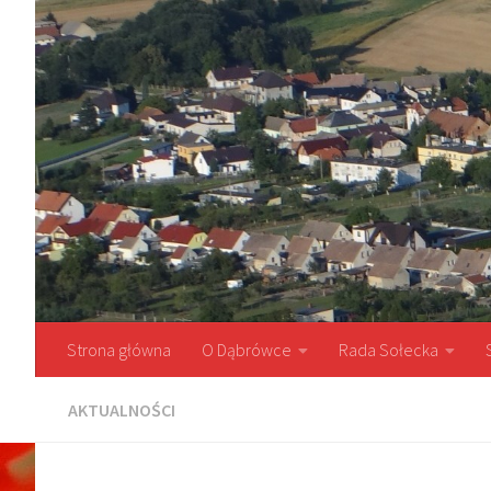
Przejdź do treści
Strona główna
O Dąbrówce
Rada Sołecka
AKTUALNOŚCI