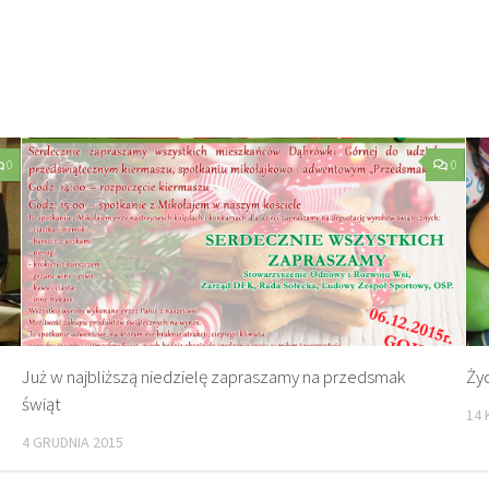
0
0
Już w najbliższą niedzielę zapraszamy na przedsmak
Ży
świąt
14 
4 GRUDNIA 2015