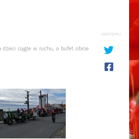
UDOSTĘPNIJ
zieci ciągle w ruchu, a bufet obicie