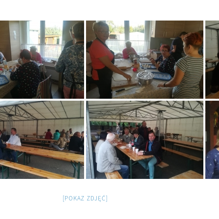
[POKAZ ZDJĘĆ]