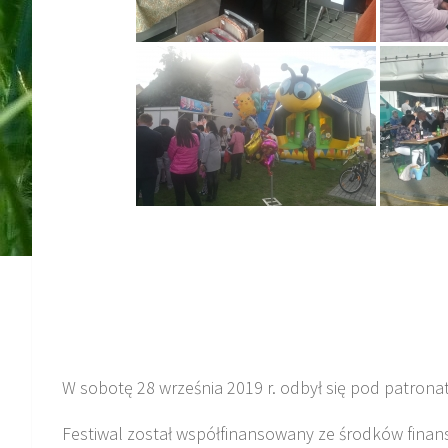
W sobotę 28 września 2019 r. odbył się pod patrona
Festiwal został współfinansowany ze środków fina