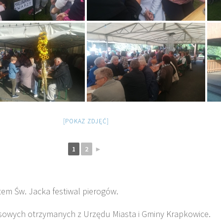
[POKAZ ZDJĘĆ]
1
2
►
tem Św. Jacka festiwal pierogów.
nsowych otrzymanych z Urzędu Miasta i Gminy Krapkowice.