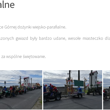
alne
ce Górnej dożynki wiejsko-parafialne.
zonych gwiazd były bardzo udane, wesołe miasteczko dla d
 za wspólne świętowanie.