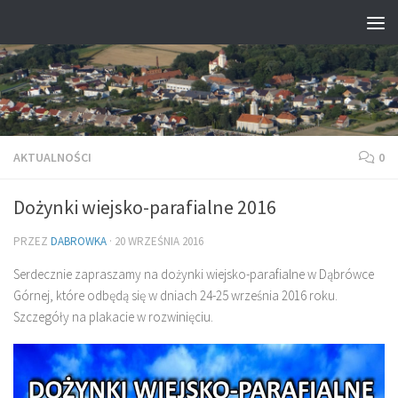
Przejdź do treści
AKTUALNOŚCI
0
Dożynki wiejsko-parafialne 2016
PRZEZ
DABROWKA
·
20 WRZEŚNIA 2016
Serdecznie zapraszamy na dożynki wiejsko-parafialne w Dąbrówce
Górnej, które odbędą się w dniach 24-25 września 2016 roku.
Szczegóły na plakacie w rozwinięciu.