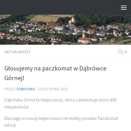
Przejdź do treści
AKTUALNOŚCI
0
Głosujemy na paczkomat w Dąbrówce
Górnej!
PRZEZ
DABROWKA
·
23 LISTOPADA 2021
Dąbrówka Górna to miejscowość, którą zamieszkuje około 800
mieszkańców.
Dlaczego w naszej miejscowości nie miałby powstać Paczkomat
InPost.