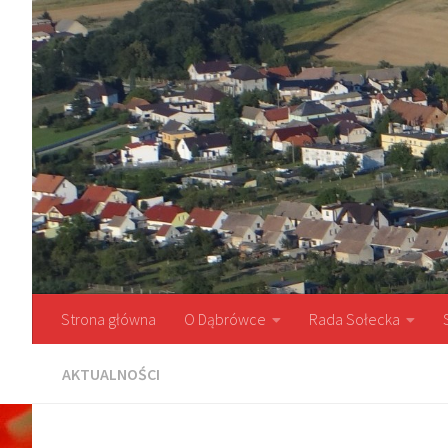
Przejdź do treści
Strona główna
O Dąbrówce
Rada Sołecka
AKTUALNOŚCI