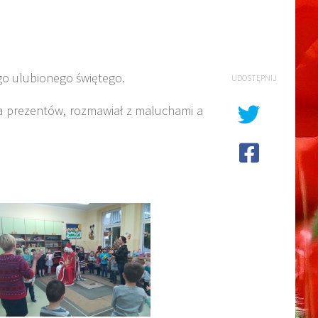
go ulubionego świętego.
UDOSTĘPNIJ
nia prezentów, rozmawiał z maluchami a