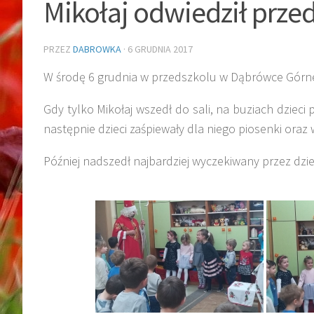
Mikołaj odwiedził prze
PRZEZ
DABROWKA
·
6 GRUDNIA 2017
W środę 6 grudnia w przedszkolu w Dąbrówce Górnej,
Gdy tylko Mikołaj wszedł do sali, na buziach dzieci
następnie dzieci zaśpiewały dla niego piosenki oraz
Później nadszedł najbardziej wyczekiwany przez dz