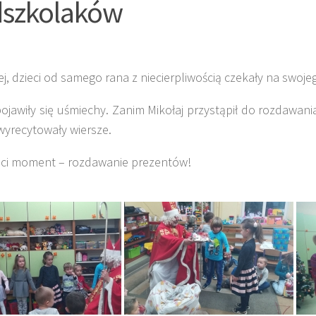
dszkolaków
 dzieci od samego rana z niecierpliwością czekały na swoje
 pojawiły się uśmiechy. Zanim Mikołaj przystąpił do rozdawa
 wyrecytowały wiersze.
ieci moment – rozdawanie prezentów!