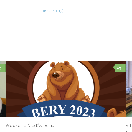
POKAZ ZDJĘĆ
0
0
Wodzenie Niedźwiedzia
VII