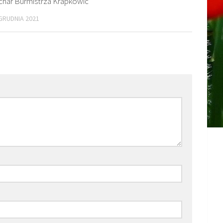
char Burmistrza Krapkowic
GRUDNIA 2021