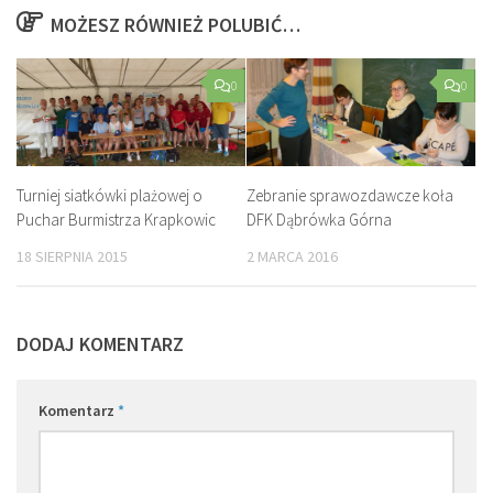
MOŻESZ RÓWNIEŻ POLUBIĆ…
0
0
Turniej siatkówki plażowej o
Zebranie sprawozdawcze koła
Puchar Burmistrza Krapkowic
DFK Dąbrówka Górna
18 SIERPNIA 2015
2 MARCA 2016
DODAJ KOMENTARZ
Komentarz
*