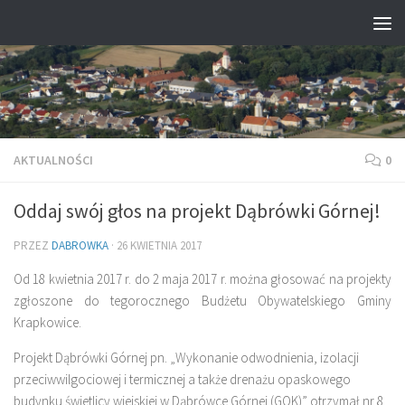
Przejdź do treści
AKTUALNOŚCI
0
Oddaj swój głos na projekt Dąbrówki Górnej!
PRZEZ
DABROWKA
·
26 KWIETNIA 2017
Od 18 kwietnia 2017 r. do 2 maja 2017 r. można głosować na projekty
zgłoszone do tegorocznego Budżetu Obywatelskiego Gminy
Krapkowice.
Projekt Dąbrówki Górnej pn. „Wykonanie odwodnienia, izolacji
przeciwwilgociowej i termicznej a także drenażu opaskowego
budynku świetlicy wiejskiej w Dąbrówce Górnej (GOK)” otrzymał nr 8