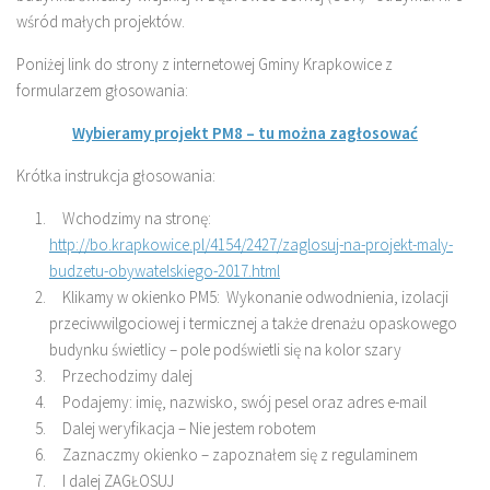
wśród małych projektów.
Poniżej link do strony z internetowej Gminy Krapkowice z
formularzem głosowania:
Wybieramy projekt PM8 – tu można zagłosować
Krótka instrukcja głosowania:
Wchodzimy na stronę:
http://bo.krapkowice.pl/4154/2427/zaglosuj-na-projekt-maly-
budzetu-obywatelskiego-2017.html
Klikamy w okienko PM5: Wykonanie odwodnienia, izolacji
przeciwwilgociowej i termicznej a także drenażu opaskowego
budynku świetlicy – pole podświetli się na kolor szary
Przechodzimy dalej
Podajemy: imię, nazwisko, swój pesel oraz adres e-mail
Dalej weryfikacja – Nie jestem robotem
Zaznaczmy okienko – zapoznałem się z regulaminem
I dalej ZAGŁOSUJ