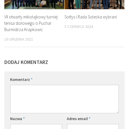
VII otwarty mikołajkowy turniej
Sołtys i Rada Sołecka wybrani
tenisa stołowego o Puchar
5 CZERWCA 2024
Burmistrza Krapkowic
16 GRUDNIA 2021
DODAJ KOMENTARZ
Komentarz
*
Nazwa
*
Adres email
*