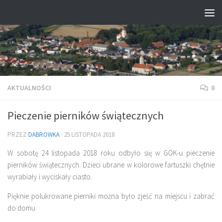
Przejdź do treści
AKTUALNOŚCI
0
Pieczenie pierników świątecznych
PRZEZ
DABROWKA
·
25 LISTOPADA 2018
W sobotę 24 listopada 2018 roku odbyło się w GOK-u pieczenie
pierników świątecznych. Dzieci ubrane w kolorowe fartuszki chętnie
wyrabiały i wyciskały ciasto.
Pięknie polukrowane pierniki można było zjeść na miejscu i zabrać
do domu.