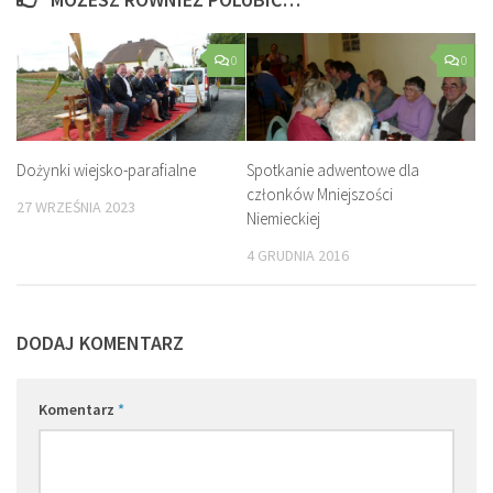
0
0
Dożynki wiejsko-parafialne
Spotkanie adwentowe dla
członków Mniejszości
27 WRZEŚNIA 2023
Niemieckiej
4 GRUDNIA 2016
DODAJ KOMENTARZ
Komentarz
*