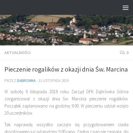
Przejdź do treści
AKTUALNOŚCI
0
Pieczenie rogalików z okazji dnia Św. Marcina
PRZEZ
DABROWKA
·
11 LISTOPADA 2019
W sobotę 9 listopada 2019 roku Zarząd DFK Dąbrówka Górna
zorganizował z okazji dnia Św. Marcina pieczenie rogalików.
Początek zaplanowano na godzinę 9:00. W pieczeniu udział wzięło
20 uczestników.
Tak naprawdę wszystko zaczęło się przygotowaniem ciasta
drożdżowego już od godziny 5:00 rano. Żadna z pań nie zaspała, do