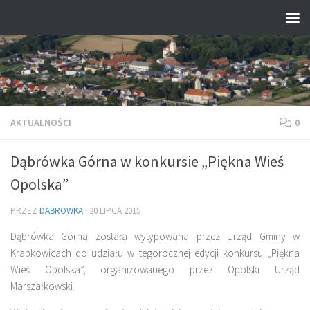
Przejdź do treści
AKTUALNOŚCI
0
Dąbrówka Górna w konkursie „Piękna Wieś
Opolska”
PRZEZ
DABROWKA
·
20 LIPCA 2015
Dąbrówka Górna została wytypowana przez Urząd Gminy w
Krapkowicach do udziału w tegorocznej edycji konkursu „Piękna
Wieś Opolska”, organizowanego przez Opolski Urząd
Marszałkowski.