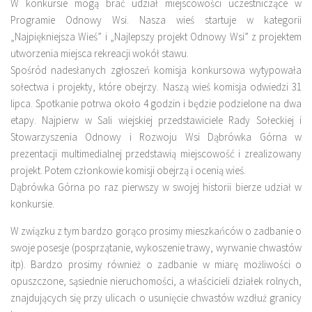
W konkursie mogą brać udział miejscowości uczestniczące w
Programie Odnowy Wsi. Nasza wieś startuje w kategorii
„Najpiękniejsza Wieś” i „Najlepszy projekt Odnowy Wsi” z projektem
utworzenia miejsca rekreacji wokół stawu.
Spośród nadesłanych zgłoszeń komisja konkursowa wytypowała
sołectwa i projekty, które obejrzy. Naszą wieś komisja odwiedzi 31
lipca. Spotkanie potrwa około 4 godzin i będzie podzielone na dwa
etapy. Najpierw w Sali wiejskiej przedstawiciele Rady Sołeckiej i
Stowarzyszenia Odnowy i Rozwoju Wsi Dąbrówka Górna w
prezentacji multimedialnej przedstawią miejscowość i zrealizowany
projekt. Potem członkowie komisji obejrzą i ocenią wieś.
Dąbrówka Górna po raz pierwszy w swojej historii bierze udział w
konkursie.
W związku z tym bardzo gorąco prosimy mieszkańców o zadbanie o
swoje posesje (posprzątanie, wykoszenie trawy, wyrwanie chwastów
itp). Bardzo prosimy również o zadbanie w miarę możliwości o
opuszczone, sąsiednie nieruchomości, a właścicieli działek rolnych,
znajdujących się przy ulicach o usunięcie chwastów wzdłuż granicy