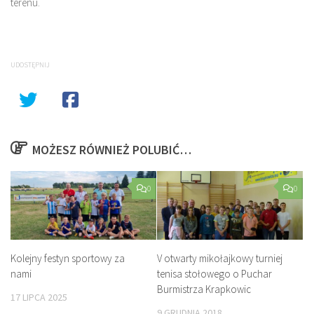
terenu.
UDOSTĘPNIJ
MOŻESZ RÓWNIEŻ POLUBIĆ…
0
0
Kolejny festyn sportowy za
V otwarty mikołajkowy turniej
nami
tenisa stołowego o Puchar
Burmistrza Krapkowic
17 LIPCA 2025
9 GRUDNIA 2018