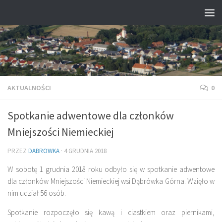
Przejdź do treści
AKTUALNOŚCI
0
Spotkanie adwentowe dla członków
Mniejszości Niemieckiej
PRZEZ
DABROWKA
·
4 GRUDNIA 2018
W sobotę 1 grudnia 2018 roku odbyło się w spotkanie adwentowe
dla członków Mniejszości Niemieckiej wsi Dąbrówka Górna. Wzięło w
nim udział 56 osób.
Spotkanie rozpoczęło się kawą i ciastkiem oraz piernikami,