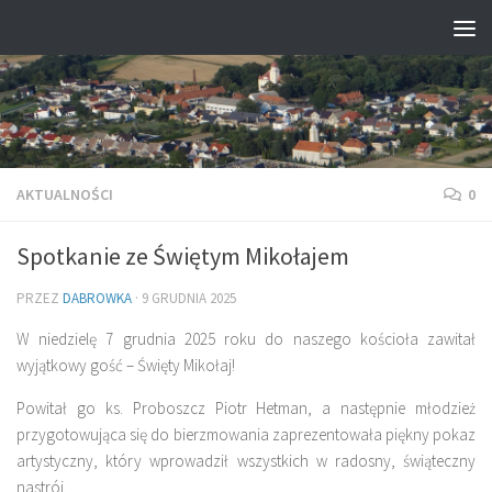
Przejdź do treści
AKTUALNOŚCI
0
Spotkanie ze Świętym Mikołajem
PRZEZ
DABROWKA
·
9 GRUDNIA 2025
W niedzielę 7 grudnia 2025 roku do naszego kościoła zawitał
wyjątkowy gość – Święty Mikołaj!
Powitał go ks. Proboszcz Piotr Hetman, a następnie młodzież
przygotowująca się do bierzmowania zaprezentowała piękny pokaz
artystyczny, który wprowadził wszystkich w radosny, świąteczny
nastrój.