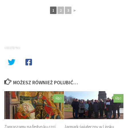
1
2
3
►
UDOSTĘPNIJ
MOŻESZ RÓWNIEŻ POLUBIĆ…
0
0
Zapraszamy na festyn ku czci
Jarmark świąteczny w Lipsku