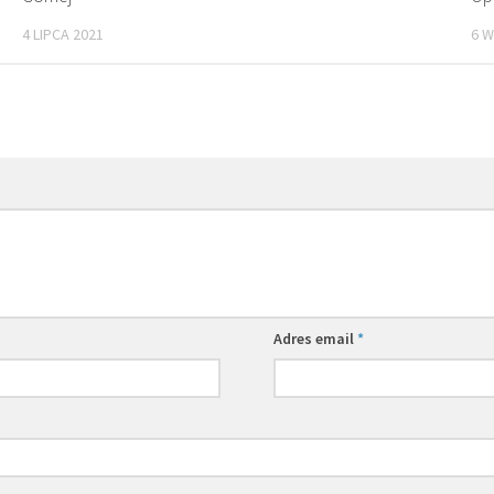
4 LIPCA 2021
6 W
Adres email
*