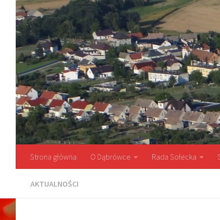
Przejdź do treści
Strona główna
O Dąbrówce
Rada Sołecka
AKTUALNOŚCI