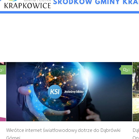
0
0
Wkrótce internet światłowodowy dotrze do Dąbrówki
Dąb
Górnej
Op