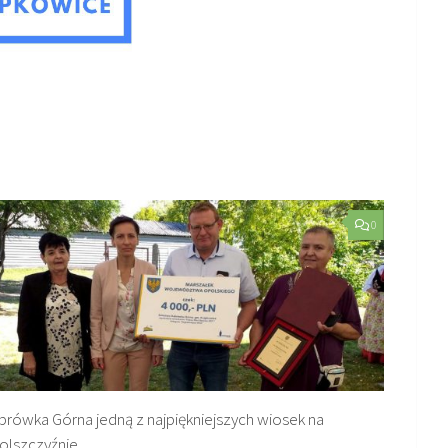
0
rówka Górna jedną z najpiękniejszych wiosek na
olszczyźnie