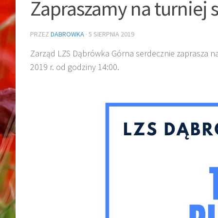
Zapraszamy na turniej 
PRZEZ
DABROWKA
·
5 SIERPNIA 2019
Zarząd LZS Dąbrówka Górna serdecznie zaprasza na t
2019 r. od godziny 14:00.