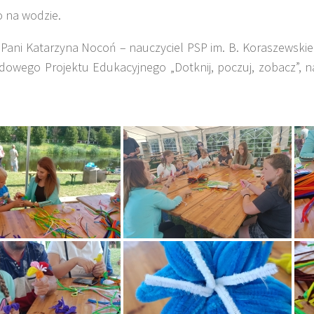
 na wodzie.
Pani Katarzyna Nocoń – nauczyciel PSP im. B. Koraszewskie
odowego Projektu Edukacyjnego „Dotknij, poczuj, zobacz”, n