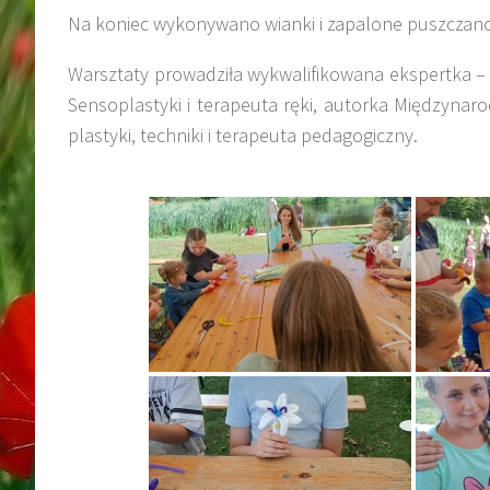
Na koniec wykonywano wianki i zapalone puszczano
Warsztaty prowadziła wykwalifikowana ekspertka – 
Sensoplastyki i terapeuta ręki, autorka Międzynar
plastyki, techniki i terapeuta pedagogiczny.