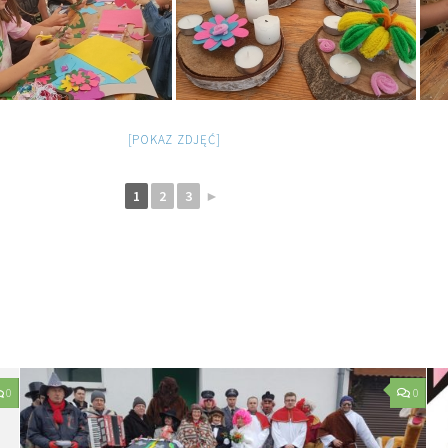
[POKAZ ZDJĘĆ]
1
2
3
►
0
0