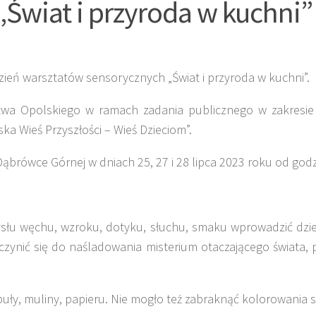
„Świat i przyroda w kuchni”
dzień warsztatów sensorycznych „Świat i przyroda w kuchni”.
a Opolskiego w ramach zadania publicznego w zakresie w
ka Wieś Przyszłości – Wieś Dzieciom”.
brówce Górnej w dniach 25, 27 i 28 lipca 2023 roku od godz
słu węchu, wzroku, dotyku, słuchu, smaku wprowadzić dziec
yczynić się do naśladowania misterium otaczającego świata
buły, muliny, papieru. Nie mogło też zabraknąć kolorowania so