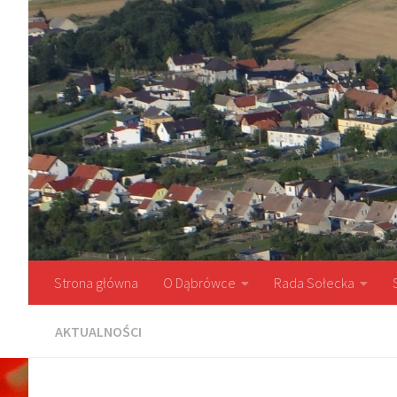
Przejdź do treści
Strona główna
O Dąbrówce
Rada Sołecka
AKTUALNOŚCI