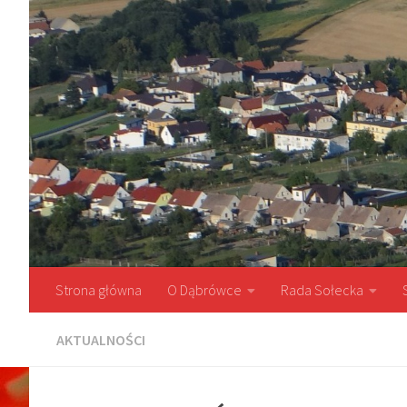
Przejdź do treści
Strona główna
O Dąbrówce
Rada Sołecka
AKTUALNOŚCI