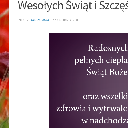
Wesołych Świąt i Szcz
PRZEZ
DABROWKA
·
22 GRUDNIA 2015