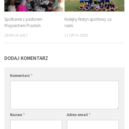
Spotkanie z pastorem
Kolejny festyn sportowy za
Wojciechem Prackim
nami
29 MAJA 2017
17 LIPCA 2025
DODAJ KOMENTARZ
Komentarz
*
Nazwa
*
Adres email
*