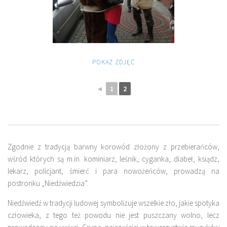
POKAZ ZDJĘĆ
◄
1
2
Zgodnie z tradycją barwny korowód złożony z przebierańców,
wśród których są m.in. kominiarz, leśnik, cyganka, diabeł, ksiądz,
lekarz, policjant, śmierć i para nowożeńców, prowadzą na
postronku „Niedźwiedzia”.
Niedźwiedź w tradycji ludowej symbolizuje wszelkie zło, jakie spotyka
człowieka, z tego też powodu nie jest puszczany wolno, lecz