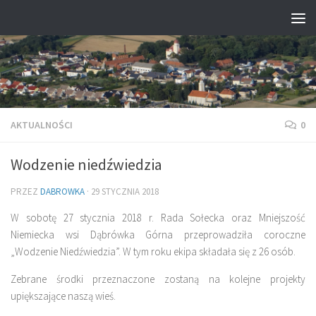
Przejdź do treści
AKTUALNOŚCI
0
Wodzenie niedźwiedzia
PRZEZ
DABROWKA
·
29 STYCZNIA 2018
W sobotę 27 stycznia 2018 r. Rada Sołecka oraz Mniejszość
Niemiecka wsi Dąbrówka Górna przeprowadziła coroczne
„Wodzenie Niedźwiedzia”. W tym roku ekipa składała się z 26 osób.
Zebrane środki przeznaczone zostaną na kolejne projekty
upiększające naszą wieś.