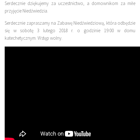
Serdecznie dziękujemy za uczestnictwo, a domownikom za miłe
przyjęcie Niedźwiedzia.
Serdecznie zapraszamy na Zabawę Niedźwiedziową, która odbędzie
się w sobotę 3 lutego 2018 r. o godzinie 19:00 w domu
katechetycznym. Wstęp wolny.