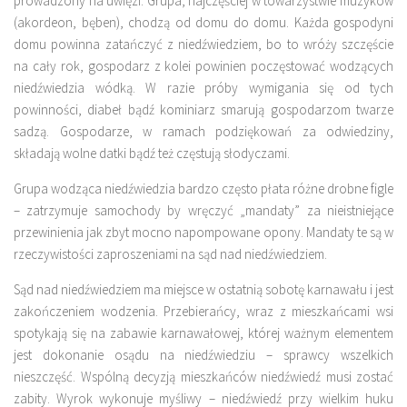
prowadzony na uwięzi. Grupa, najczęściej w towarzystwie muzyków
(akordeon, bęben), chodzą od domu do domu. Każda gospodyni
domu powinna zatańczyć z niedźwiedziem, bo to wróży szczęście
na cały rok, gospodarz z kolei powinien poczęstować wodzących
niedźwiedzia wódką. W razie próby wymigania się od tych
powinności, diabeł bądź kominiarz smarują gospodarzom twarze
sadzą. Gospodarze, w ramach podziękowań za odwiedziny,
składają wolne datki bądź też częstują słodyczami.
Grupa wodząca niedźwiedzia bardzo często płata różne drobne figle
– zatrzymuje samochody by wręczyć „mandaty” za nieistniejące
przewinienia jak zbyt mocno napompowane opony. Mandaty te są w
rzeczywistości zaproszeniami na sąd nad niedźwiedziem.
Sąd nad niedźwiedziem ma miejsce w ostatnią sobotę karnawału i jest
zakończeniem wodzenia. Przebierańcy, wraz z mieszkańcami wsi
spotykają się na zabawie karnawałowej, której ważnym elementem
jest dokonanie osądu na niedźwiedziu – sprawcy wszelkich
nieszczęść. Wspólną decyzją mieszkańców niedźwiedź musi zostać
zabity. Wyrok wykonuje myśliwy – niedźwiedź przy wielkim huku