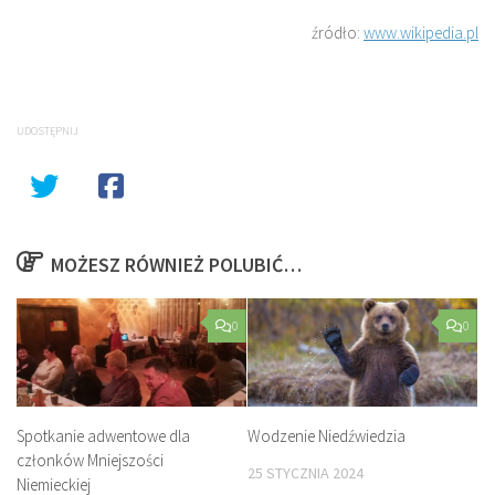
źródło:
www.wikipedia.pl
UDOSTĘPNIJ
MOŻESZ RÓWNIEŻ POLUBIĆ…
0
0
Spotkanie adwentowe dla
Wodzenie Niedźwiedzia
członków Mniejszości
25 STYCZNIA 2024
Niemieckiej