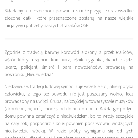
Składamy serdeczne podziękowania za miłe przyjęcie oraz wszelkie
złożone datki, które przeznaczone zostaną na nasze wiejskie
inicjatywy i potrzeby naszych strażaków OSP.
Zgodnie z tradycją barwny korowód złożony z przebierańców,
wśród których są m.in. kominiarz, leśnik, cyganka, diabeł, ksiądz,
lekarz, policjant, śmierć i para nowożeńców, prowadzą na
postronku „Niedźwiedzia”.
Niedźwiedź w tradycji ludowej symbolizuje wszelkie zło, jakie spotyka
człowieka, z tego też powodu nie jest puszczany wolno, lecz
prowadzony na uwięzi. Grupa, najczęściej w towarzystwie muzyków
(akordeon, bęben), chodzą od domu do domu. Każda gospodyni
domu powinna zatańczyć z niedźwiedziem, bo to wróży szczęście
na cały rok, gospodarz z kolei powinien poczęstować wodzących
niedźwiedzia wódką. W razie próby wymigania się od tych