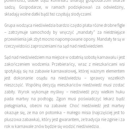
powinności, diabeł bądź kominiarz smarują gospodarzom twarze
sadzą. Gospodarze, w ramach podziękowań za odwiedziny,
składają wolne datki bądź też częstują słodyczami.
Grupa wodząca niedźwiedzia bardzo często płata różne drobne figle
– zatrzymuje samochody by wręczyć „mandaty” za nieistniejące
przewinienia jak zbyt mocno napompowane opony. Mandaty te są w
rzeczywistości zaproszeniami na sąd nad niedźwiedziem.
Sąd nad niedźwiedziem ma miejsce w ostatnią sobotę karnawału i jest
zakończeniem wodzenia. Przebierańcy, wraz z mieszkańcami wsi
spotykają się na zabawie karnawałowej, której ważnym elementem
jest dokonanie osądu na niedźwiedziu – sprawcy wszelkich
nieszczęść. Wspólną decyzją mieszkańców niedźwiedź musi zostać
zabity. Wyrok wykonuje myśliwy – niedźwiedź przy wielkim huku
pada martwy na podłogę. Zgon musi poświadczyć lekarz bądź
pielęgniarka, obecni na zabawie. Choć niedźwiedź jest martwy
okazuje się, że ma on potomka – małego misia (najczęściej jest to
pluszowa zabawka), który jest gwarantem, że tradycja nie zginie i za
rok w karnawale znów będzie się wodzić niedźwiedzia.