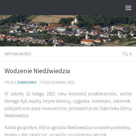
Przejdź do treści
AKTUALNOŚCI
0
Wodzenie Niedźwiedzia
PRZEZ
DABROWKA
·
7 PAŹDZIERNIKA 2022
W sobotę 12 lutego 2022 roku korowód przebierańców, wśród
którego byli między innymi leśniczy, cyganka, kominiarz, zakonnik,
policjant oraz para nowożeńców, prowadził przez Dąbrówkę Górną
Niedźwiedzia.
Każda gospodyni, która ugościła Niedźwiedzia na swoim podwórku,
mogła z nim zatańczyć, co wróży szczęście na cały rok.