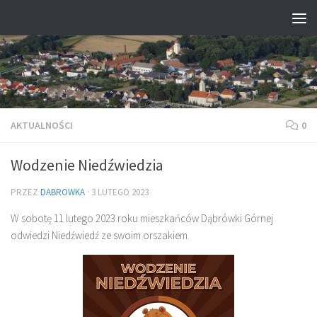
Przejdź do treści
AKTUALNOŚCI
0
Wodzenie Niedźwiedzia
PRZEZ
DABROWKA
·
3 LUTEGO 2023
W sobotę 11 lutego 2023 roku mieszkańców Dąbrówki Górnej
odwiedzi Niedźwiedź ze swoim orszakiem.