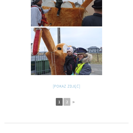
[POKAZ ZDJĘĆ]
1
2
►