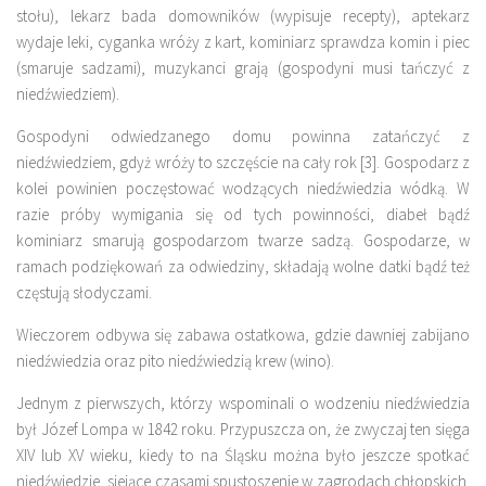
stołu), lekarz bada domowników (wypisuje recepty), aptekarz
wydaje leki, cyganka wróży z kart, kominiarz sprawdza komin i piec
(smaruje sadzami), muzykanci grają (gospodyni musi tańczyć z
niedźwiedziem).
Gospodyni odwiedzanego domu powinna zatańczyć z
niedźwiedziem, gdyż wróży to szczęście na cały rok [3]. Gospodarz z
kolei powinien poczęstować wodzących niedźwiedzia wódką. W
razie próby wymigania się od tych powinności, diabeł bądź
kominiarz smarują gospodarzom twarze sadzą. Gospodarze, w
ramach podziękowań za odwiedziny, składają wolne datki bądź też
częstują słodyczami.
Wieczorem odbywa się zabawa ostatkowa, gdzie dawniej zabijano
niedźwiedzia oraz pito niedźwiedzią krew (wino).
Jednym z pierwszych, którzy wspominali o wodzeniu niedźwiedzia
był Józef Lompa w 1842 roku. Przypuszcza on, że zwyczaj ten sięga
XIV lub XV wieku, kiedy to na Śląsku można było jeszcze spotkać
niedźwiedzie, siejące czasami spustoszenie w zagrodach chłopskich.