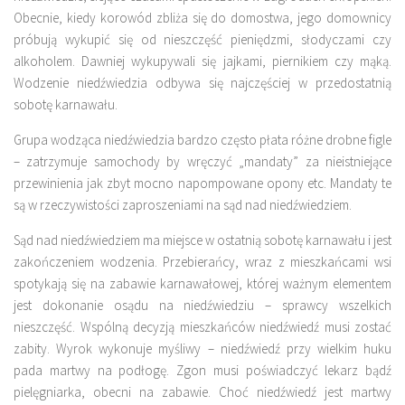
Obecnie, kiedy korowód zbliża się do domostwa, jego domownicy
próbują wykupić się od nieszczęść pieniędzmi, słodyczami czy
alkoholem. Dawniej wykupywali się jajkami, piernikiem czy mąką.
Wodzenie niedźwiedzia odbywa się najczęściej w przedostatnią
sobotę karnawału.
Grupa wodząca niedźwiedzia bardzo często płata różne drobne figle
– zatrzymuje samochody by wręczyć „mandaty” za nieistniejące
przewinienia jak zbyt mocno napompowane opony etc. Mandaty te
są w rzeczywistości zaproszeniami na sąd nad niedźwiedziem.
Sąd nad niedźwiedziem ma miejsce w ostatnią sobotę karnawału i jest
zakończeniem wodzenia. Przebierańcy, wraz z mieszkańcami wsi
spotykają się na zabawie karnawałowej, której ważnym elementem
jest dokonanie osądu na niedźwiedziu – sprawcy wszelkich
nieszczęść. Wspólną decyzją mieszkańców niedźwiedź musi zostać
zabity. Wyrok wykonuje myśliwy – niedźwiedź przy wielkim huku
pada martwy na podłogę. Zgon musi poświadczyć lekarz bądź
pielęgniarka, obecni na zabawie. Choć niedźwiedź jest martwy