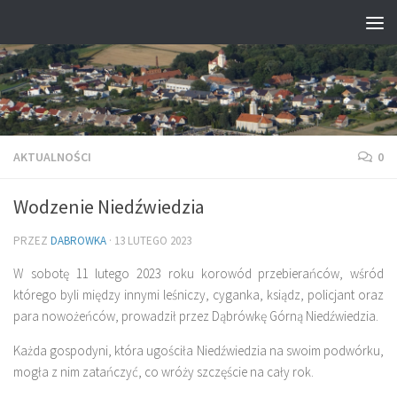
Przejdź do treści
AKTUALNOŚCI
0
Wodzenie Niedźwiedzia
PRZEZ
DABROWKA
·
13 LUTEGO 2023
W sobotę 11 lutego 2023 roku korowód przebierańców, wśród
którego byli między innymi leśniczy, cyganka, ksiądz, policjant oraz
para nowożeńców, prowadził przez Dąbrówkę Górną Niedźwiedzia.
Każda gospodyni, która ugościła Niedźwiedzia na swoim podwórku,
mogła z nim zatańczyć, co wróży szczęście na cały rok.