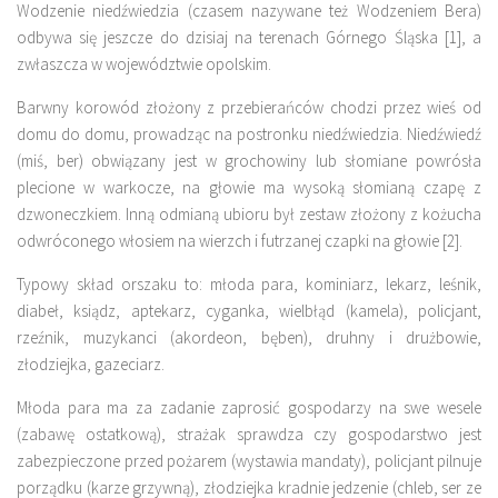
Wodzenie niedźwiedzia (czasem nazywane też Wodzeniem Bera)
odbywa się jeszcze do dzisiaj na terenach Górnego Śląska [1], a
zwłaszcza w województwie opolskim.
Barwny korowód złożony z przebierańców chodzi przez wieś od
domu do domu, prowadząc na postronku niedźwiedzia. Niedźwiedź
(miś, ber) obwiązany jest w grochowiny lub słomiane powrósła
plecione w warkocze, na głowie ma wysoką słomianą czapę z
dzwoneczkiem. Inną odmianą ubioru był zestaw złożony z kożucha
odwróconego włosiem na wierzch i futrzanej czapki na głowie [2].
Typowy skład orszaku to: młoda para, kominiarz, lekarz, leśnik,
diabeł, ksiądz, aptekarz, cyganka, wielbłąd (kamela), policjant,
rzeźnik, muzykanci (akordeon, bęben), druhny i drużbowie,
złodziejka, gazeciarz.
Młoda para ma za zadanie zaprosić gospodarzy na swe wesele
(zabawę ostatkową), strażak sprawdza czy gospodarstwo jest
zabezpieczone przed pożarem (wystawia mandaty), policjant pilnuje
porządku (karze grzywną), złodziejka kradnie jedzenie (chleb, ser ze