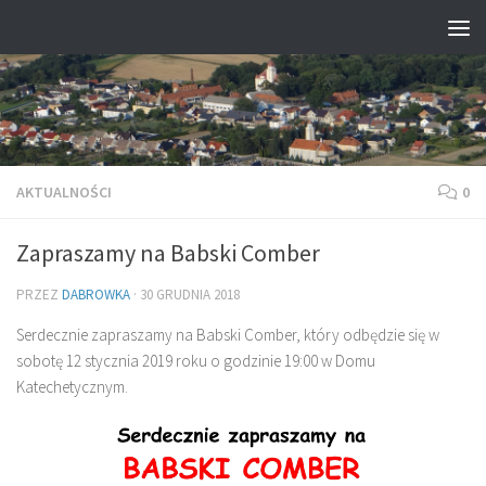
Przejdź do treści
AKTUALNOŚCI
0
Zapraszamy na Babski Comber
PRZEZ
DABROWKA
·
30 GRUDNIA 2018
Serdecznie zapraszamy na Babski Comber, który odbędzie się w
sobotę 12 stycznia 2019 roku o godzinie 19:00 w Domu
Katechetycznym.