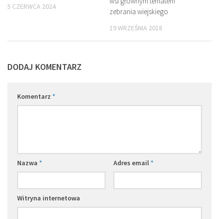
wsi głównym tematem
5 CZERWCA 2024
zebrania wiejskiego
19 WRZEŚNIA 2018
DODAJ KOMENTARZ
Komentarz
*
Nazwa
*
Adres email
*
Witryna internetowa