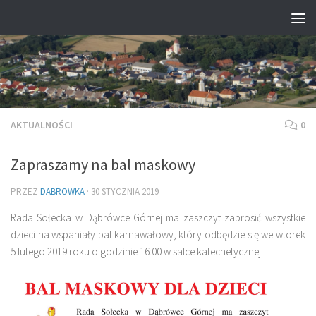
Przejdź do treści
AKTUALNOŚCI
0
Zapraszamy na bal maskowy
PRZEZ
DABROWKA
·
30 STYCZNIA 2019
Rada Sołecka w Dąbrówce Górnej ma zaszczyt zaprosić wszystkie
dzieci na wspaniały bal karnawałowy, który odbędzie się we wtorek
5 lutego 2019 roku o godzinie 16:00 w salce katechetycznej.