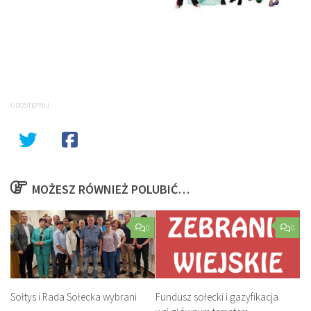
UDOSTĘPNIJ
MOŻESZ RÓWNIEŻ POLUBIĆ…
0
0
Sołtys i Rada Sołecka wybrani
Fundusz sołecki i gazyfikacja