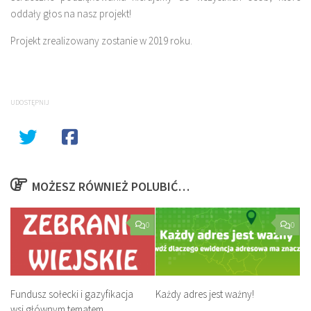
oddały głos na nasz projekt!
Projekt zrealizowany zostanie w 2019 roku.
UDOSTĘPNIJ
MOŻESZ RÓWNIEŻ POLUBIĆ…
0
0
Fundusz sołecki i gazyfikacja
Każdy adres jest ważny!
wsi głównym tematem