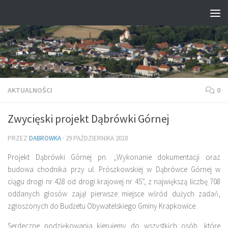
Przejdź do treści
AKTUALNOŚCI
0
Zwycięski projekt Dąbrówki Górnej
PRZEZ
DABROWKA
·
29 PAŹDZIERNIKA 2018
Projekt Dąbrówki Górnej pn. „Wykonanie dokumentacji oraz
budowa chodnika przy ul. Prószkowskiej w Dąbrówce Górnej w
ciągu drogi nr 428 od drogi krajowej nr 45”, z największą liczbę 708
oddanych głosów zajął pierwsze miejsce wśród dużych zadań,
zgłoszonych do Budżetu Obywatelskiego Gminy Krapkowice.
Serdeczne podziękowania kierujemy do wszystkich osób, które