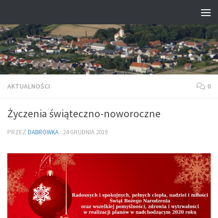
Przejdź do treści
AKTUALNOŚCI
0
Życzenia świąteczno-noworoczne
PRZEZ
DABROWKA
·
24 GRUDNIA 2019