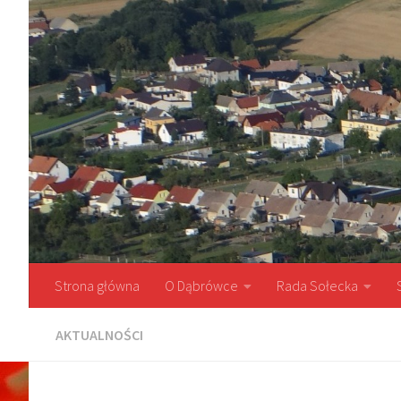
Przejdź do treści
Strona główna
O Dąbrówce
Rada Sołecka
AKTUALNOŚCI