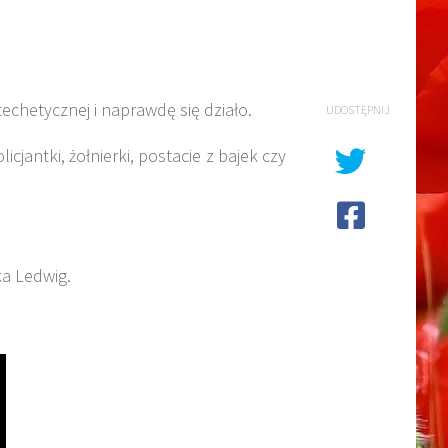
chetycznej i naprawdę się działo.
UDOSTĘPNIJ
cjantki, żołnierki, postacie z bajek czy
ka Ledwig.