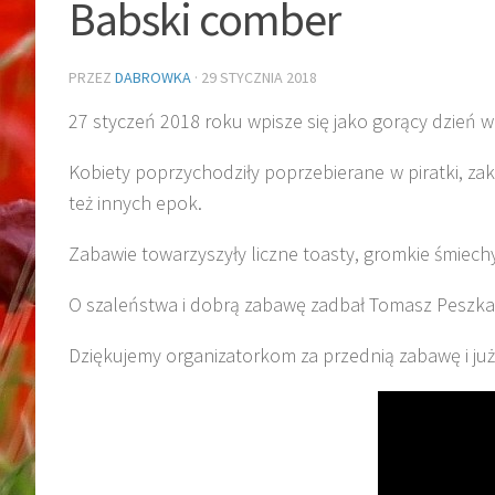
Babski comber
PRZEZ
DABROWKA
·
29 STYCZNIA 2018
27 styczeń 2018 roku wpisze się jako gorący dzień 
Kobiety poprzychodziły poprzebierane w piratki, zakon
też innych epok.
Zabawie towarzyszyły liczne toasty, gromkie śmiechy
O szaleństwa i dobrą zabawę zadbał Tomasz Peszka.
Dziękujemy organizatorkom za przednią zabawę i już 