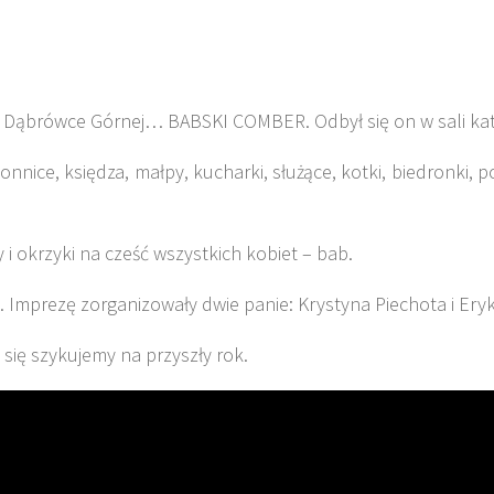
w Dąbrówce Górnej… BABSKI COMBER. Odbył się on w sali kate
nice, księdza, małpy, kucharki, służące, kotki, biedronki, poli
 i okrzyki na cześć wszystkich kobiet – bab.
 Imprezę zorganizowały dwie panie: Krystyna Piechota i Ery
się szykujemy na przyszły rok.