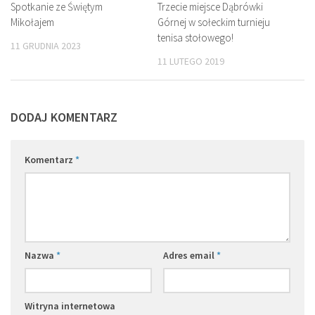
Spotkanie ze Świętym
Trzecie miejsce Dąbrówki
Mikołajem
Górnej w sołeckim turnieju
tenisa stołowego!
11 GRUDNIA 2023
11 LUTEGO 2019
DODAJ KOMENTARZ
Komentarz
*
Nazwa
*
Adres email
*
Witryna internetowa