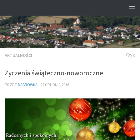
Przejdź do treści
AKTUALNOŚCI
0
Życzenia świąteczno-noworoczne
PRZEZ
DABROWKA
·
23 GRUDNIA 2016