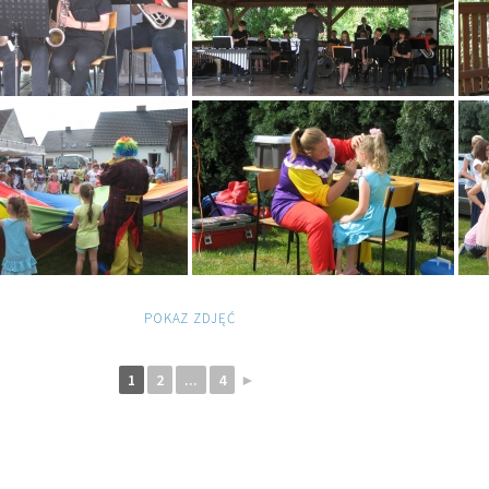
POKAZ ZDJĘĆ
1
2
...
4
►