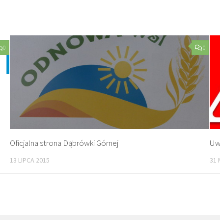
0
0
Oficjalna strona Dąbrówki Górnej
Uw
13 LIPCA 2015
31 