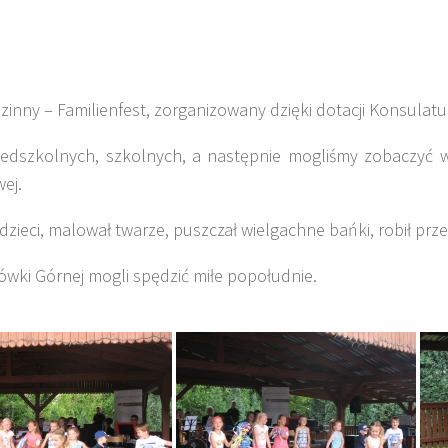
zinny – Familienfest, zorganizowany dzięki dotacji Konsula
rzedszkolnych, szkolnych, a następnie mogliśmy zobaczyć 
ej.
zieci, malował twarze, puszczał wielgachne bańki, robił prz
ówki Górnej mogli spędzić miłe popołudnie.