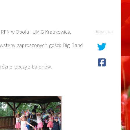
tu RFN w Opolu i UMiG Krapkowice.
UDOSTĘPNIJ
występy zaproszonych gości: Big Band
eróżne rzeczy z balonów.