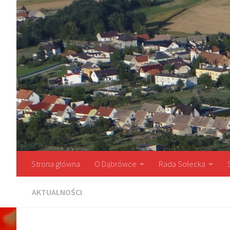
Przejdź do treści
Strona główna
O Dąbrówce
Rada Sołecka
AKTUALNOŚCI