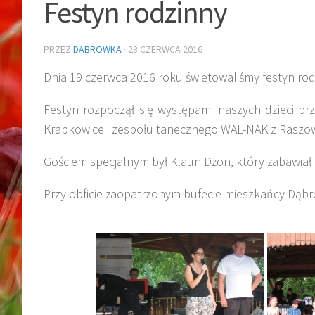
Festyn rodzinny
PRZEZ
DABROWKA
·
23 CZERWCA 2016
Dnia 19 czerwca 2016 roku świętowaliśmy festyn rod
Festyn rozpoczął się występami naszych dzieci p
Krapkowice i zespołu tanecznego WAL-NAK z Raszow
Gościem specjalnym był Klaun Dżon, który zabawiał d
Przy obficie zaopatrzonym bufecie mieszkańcy Dąbr