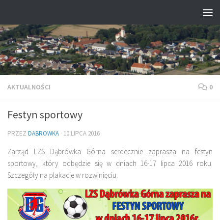
Przejdź do treści
AKTUALNOŚCI
0
Festyn sportowy
PRZEZ
DABROWKA
·
10 LIPCA 2016
Zarząd LZS Dąbrówka Górna serdecznie zaprasza na festyn
sportowy, który odbędzie się w dniach 16-17 lipca 2016 roku.
Szczegóły na plakacie w rozwinięciu.