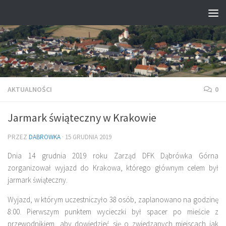
Przejdź do treści
AKTUALNOŚCI
0
Jarmark świąteczny w Krakowie
PRZEZ
DABROWKA
·
15 GRUDNIA 2019
Dnia 14 grudnia 2019 roku Zarząd DFK Dąbrówka Górna
zorganizował wyjazd do Krakowa, którego głównym celem był
jarmark świąteczny.
Wyjazd, w którym uczestniczyło 38 osób, zaplanowano na godzinę
8:00. Pierwszym punktem wycieczki był spacer po mieście z
przewodnikiem, aby dowiedzieć się o zwiedzanych miejscach jak