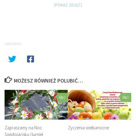
[POKAZ ZDJĘĆ]
UDOSTĘPNIJ
MOŻESZ RÓWNIEŻ POLUBIĆ…
0
0
Zapraszamy na Noc
Życzenia wielkanocne
Świętojańską i turniej