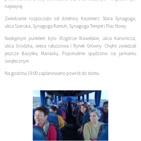
najwięcej.
Zwiedzanie rozpoczęto od dzielnicy Kazimierz: Stara Synagoga,
ulica Szeroka, Synagoga Ramuh, Synagoga Tempel i Plac Nowy.
Następnym punktem było Wzgórze Wawelskie, ulica Kanonicza,
ulica Grodzka, wieża ratuszowa i Rynek Główny. Chętni zwiedzali
jeszcze Bazylikę Mariacką. Popołudnie spędzono na jarmarku
świątecznym.
Na godzinę 19:00 zaplanowano powrót do domu.