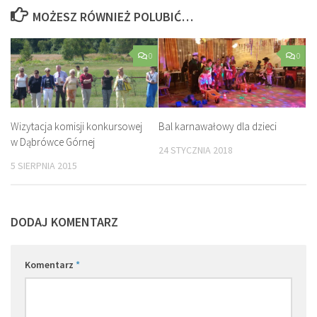
MOŻESZ RÓWNIEŻ POLUBIĆ…
0
0
Wizytacja komisji konkursowej
Bal karnawałowy dla dzieci
w Dąbrówce Górnej
24 STYCZNIA 2018
5 SIERPNIA 2015
DODAJ KOMENTARZ
Komentarz
*