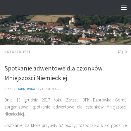
Przejdź do treści
AKTUALNOŚCI
0
Spotkanie adwentowe dla członków
Mniejszości Niemieckiej
PRZEZ
DABROWKA
·
17 GRUDNIA 2017
Dnia 13 grudnia 2017 roku Zarząd DFK Dąbrówka Górna
zorganizował spotkanie adwentowe dla członków Mniejszości
Niemieckiej.
Spotkanie, na które przybyły 52 osoby, rozpoczęło się o godzinie