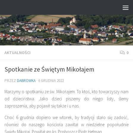
Przejdź do treści
AKTUALNOŚCI
0
Spotkanie ze Świętym Mikołajem
PRZEZ
DABROWKA
·
6 GRUDNIA 2022
Marzymy o spotkaniu ze św. Mikołajem. To ktoś, kto towarzyszy nam
od dzieciństwa. Jako dzieci piszemy do niego listy, ślemy
zaproszenia, aby pojawił się także i u nas.
Choć 6 grudnia dopiero we wtorek, by tradycji stało się zadość,
również do naszego kościoła zawitał w niedzielne popołudnie
Święty Mikołaj. Powitał go ks. Proboszcz Piotr Hetman.