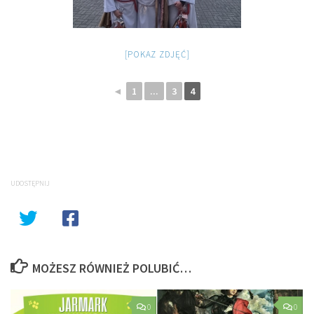
[POKAZ ZDJĘĆ]
◄
1
...
3
4
UDOSTĘPNIJ
MOŻESZ RÓWNIEŻ POLUBIĆ…
0
0