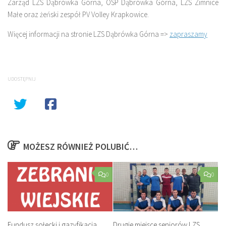
Zarząd LZS Dąbrówka Górna, OSP Dąbrówka Górna, LZS Zimnice
Małe oraz żeński zespół PV Volley Krapkowice.
Więcej informacji na stronie LZS Dąbrówka Górna =>
zapraszamy
UDOSTĘPNIJ
MOŻESZ RÓWNIEŻ POLUBIĆ…
0
0
Fundusz sołecki i gazyfikacja
Drugie miejsce seniorów LZS