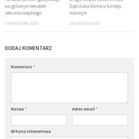
wsi głównym tematem
Dąbrówka Górna w turnieju
zebrania wiejskiego
halowym
19 WRZEŚNIA 2018
29 LUTEGO 2020
DODAJ KOMENTARZ
Komentarz
*
Nazwa
*
Adres email
*
Witryna internetowa