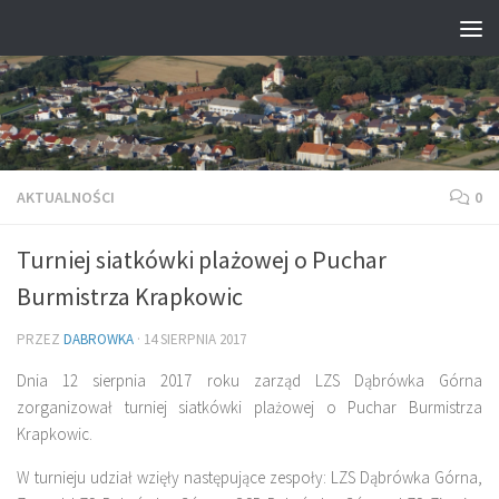
Przejdź do treści
AKTUALNOŚCI
0
Turniej siatkówki plażowej o Puchar
Burmistrza Krapkowic
PRZEZ
DABROWKA
·
14 SIERPNIA 2017
Dnia 12 sierpnia 2017 roku zarząd LZS Dąbrówka Górna
zorganizował turniej siatkówki plażowej o Puchar Burmistrza
Krapkowic.
W turnieju udział wzięły następujące zespoły: LZS Dąbrówka Górna,