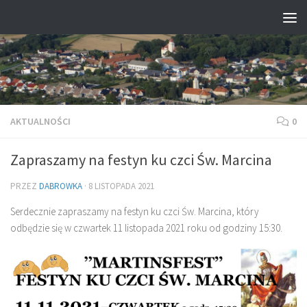
Przejdź do treści
AKTUALNOŚCI
0
Zapraszamy na festyn ku czci Św. Marcina
PRZEZ
DABROWKA
·
8 LISTOPADA 2021
Serdecznie zapraszamy na festyn ku czci Św. Marcina, który
odbędzie się w czwartek 11 listopada 2021 roku od godziny 15:30.