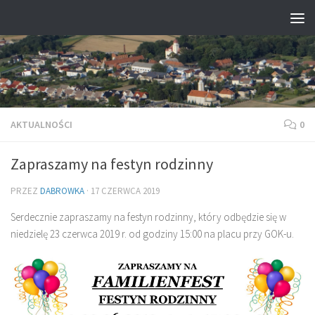
Przejdź do treści
AKTUALNOŚCI
0
Zapraszamy na festyn rodzinny
PRZEZ
DABROWKA
·
17 CZERWCA 2019
Serdecznie zapraszamy na festyn rodzinny, który odbędzie się w
niedzielę 23 czerwca 2019 r. od godziny 15:00 na placu przy GOK-u.