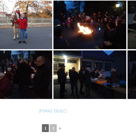
[POKAZ ZDJĘĆ]
1
2
►