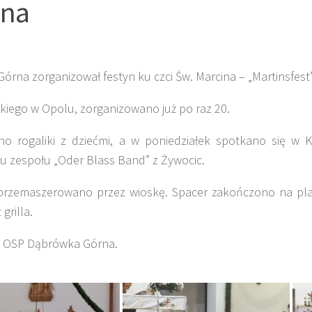
ina
rna zorganizował festyn ku czci Św. Marcina – „Martinsfest”
ckiego w Opolu, zorganizowano już po raz 20.
no rogaliki z dziećmi, a w poniedziałek spotkano się w K
u zespołu „Oder Blass Band” z Żywocic.
przemaszerowano przez wioskę. Spacer zakończono na plac
grilla.
ła OSP Dąbrówka Górna.