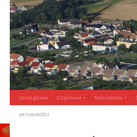
Przejdź do treści
Strona główna
O Dąbrówce
Rada Sołecka
AKTUALNOŚCI