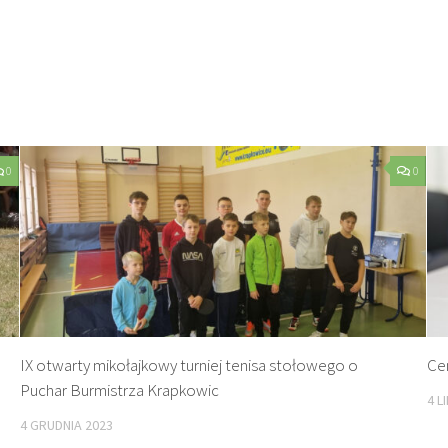
0
0
IX otwarty mikołajkowy turniej tenisa stołowego o
Ce
Puchar Burmistrza Krapkowic
4 L
4 GRUDNIA 2023